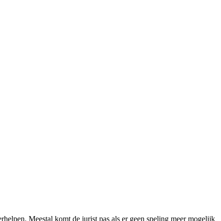
 verhelpen. Meestal komt de jurist pas als er geen speling meer mogelijk