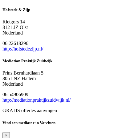
Hofstede & Zijp
Rietgors 14
8121 JZ Olst
Nederland
06 22618296
http://hofstedezijp.nl/
Mediation Praktijk Zuidwijk
Prins Bernhardlaan 5
8051 NZ Hattem
Nederland
06 54906909
http://mediationpraktijkzuidwijk.nl/
GRATIS offertes aanvragen
Vind een mediator in Vorchten
×