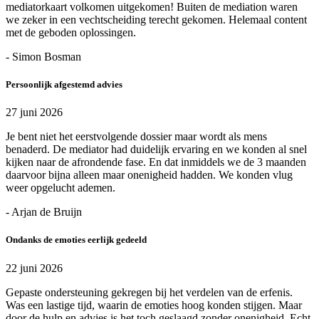
mediatorkaart volkomen uitgekomen! Buiten de mediation waren
we zeker in een vechtscheiding terecht gekomen. Helemaal content
met de geboden oplossingen.
- Simon Bosman
Persoonlijk afgestemd advies
27 juni 2026
Je bent niet het eerstvolgende dossier maar wordt als mens
benaderd. De mediator had duidelijk ervaring en we konden al snel
kijken naar de afrondende fase. En dat inmiddels we de 3 maanden
daarvoor bijna alleen maar onenigheid hadden. We konden vlug
weer opgelucht ademen.
- Arjan de Bruijn
Ondanks de emoties eerlijk gedeeld
22 juni 2026
Gepaste ondersteuning gekregen bij het verdelen van de erfenis.
Was een lastige tijd, waarin de emoties hoog konden stijgen. Maar
door de hulp en advies is het toch geslaagd zonder onenigheid. Echt