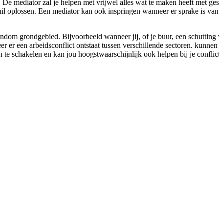
t. De mediator zal je helpen met vrijwel alles wat te maken heeft met ges
schil oplossen. Een mediator kan ook inspringen wanneer er sprake is va
dom grondgebied. Bijvoorbeeld wanneer jij, of je buur, een schutting wi
r er een arbeidsconflict ontstaat tussen verschillende sectoren. kunnen
n te schakelen en kan jou hoogstwaarschijnlijk ook helpen bij je confli