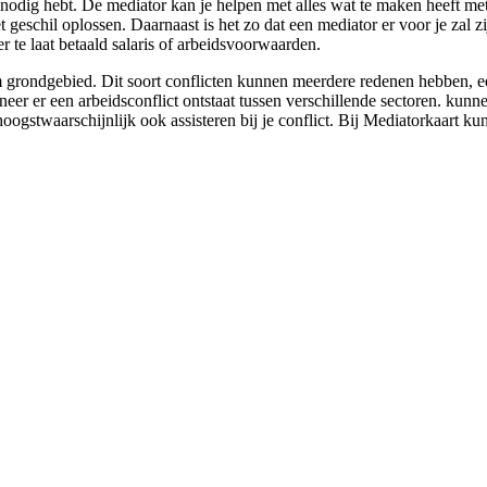
r nodig hebt. De mediator kan je helpen met alles wat te maken heeft m
het geschil oplossen. Daarnaast is het zo dat een mediator er voor je zal
r te laat betaald salaris of arbeidsvoorwaarden.
grondgebied. Dit soort conflicten kunnen meerdere redenen hebben, een
eer er een arbeidsconflict ontstaat tussen verschillende sectoren. kunn
oogstwaarschijnlijk ook assisteren bij je conflict. Bij Mediatorkaart ku