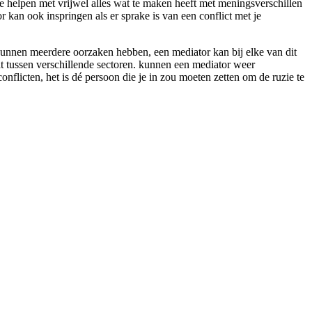
je helpen met vrijwel alles wat te maken heeft met meningsverschillen
or kan ook inspringen als er sprake is van een conflict met je
 kunnen meerdere oorzaken hebben, een mediator kan bij elke van dit
at tussen verschillende sectoren. kunnen een mediator weer
conflicten, het is dé persoon die je in zou moeten zetten om de ruzie te