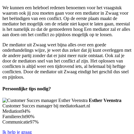
We kunnen een heleboel redenen benoemen voor het vraagstuk
waarom ook jij zou moeten gaan voor een mediator in Zwaag voor
het beëindigen van een conflict. Op de eerste plaats maakt de
mediator het mogelijk om de relatie niet kapot te laten gaan, meestal
is het namelijk zo dat de gemoederen hoog Een mediator zal er alles
aan doen om het conflict zo pijnloos mogelijk op te lossen.
De mediator uit Zwaag weet bijna alles over een goede
onderhandelings wijze, je weet dus zeker dat jij kunt overleggen met
de andere partij zonder dat er juist meer ruzie ontstaat. Ook zal je
door de mediators snel van het conflict af zijn. Het oplossen van
conflicten is altijd weer een tijdrovend iets, al helemaal bij heftige
conflicten. Door de mediator uit Zwaag eindigt het geschil dus snel
en pijnloos.
Persoonlijke tips nodig?
Esther Veenstra
Customer Succes manager bij mediatorkaart.nl
Mediation
94%
Familierecht
90%
Communicatie
97%
Ik help je graag