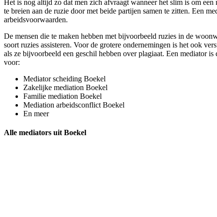
Het is nog altijd zo dat men zich afvraagt wanneer het slim is om een m
te breien aan de ruzie door met beide partijen samen te zitten. Een med
arbeidsvoorwaarden.
De mensen die te maken hebben met bijvoorbeeld ruzies in de woonwij
soort ruzies assisteren. Voor de grotere ondernemingen is het ook ver
als ze bijvoorbeeld een geschil hebben over plagiaat. Een mediator is d
voor:
Mediator scheiding Boekel
Zakelijke mediation Boekel
Familie mediation Boekel
Mediation arbeidsconflict Boekel
En meer
Alle mediators uit Boekel