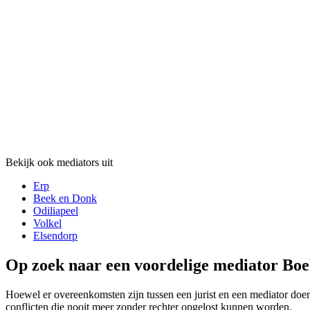
Bekijk ook mediators uit
Erp
Beek en Donk
Odiliapeel
Volkel
Elsendorp
Op zoek naar een voordelige mediator Boek
Hoewel er overeenkomsten zijn tussen een jurist en een mediator doen 
conflicten die nooit meer zonder rechter opgelost kunnen worden.