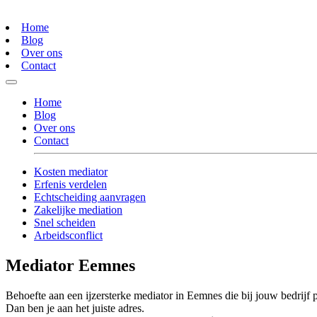
Home
Blog
Over ons
Contact
Home
Blog
Over ons
Contact
Kosten mediator
Erfenis verdelen
Echtscheiding aanvragen
Zakelijke mediation
Snel scheiden
Arbeidsconflict
Mediator Eemnes
Behoefte aan een ijzersterke mediator in Eemnes die bij jouw bedrijf 
Dan ben je aan het juiste adres.