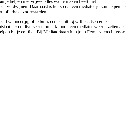
an je helpen met vrijwel alles wat te maken heeft met
aten verdwijnen. Daarnaast is het zo dat een mediator je kan helpen als
oon of arbeidsvoorwaarden.
 wanneer jij, of je buur, een schutting wilt plaatsen en er
ntstaat tussen diverse sectoren. kunnen een mediator weer inzetten als
elpen bij je conflict. Bij Mediatorkaart kun je in Eemnes terecht voor: