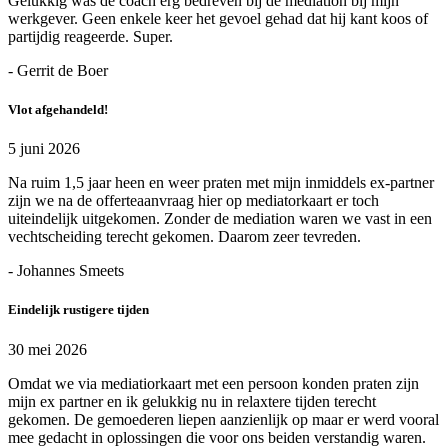
Gelukkig was de coach erg bedreven bij de mediation bij mijn
werkgever. Geen enkele keer het gevoel gehad dat hij kant koos of
partijdig reageerde. Super.
- Gerrit de Boer
Vlot afgehandeld!
5 juni 2026
Na ruim 1,5 jaar heen en weer praten met mijn inmiddels ex-partner
zijn we na de offerteaanvraag hier op mediatorkaart er toch
uiteindelijk uitgekomen. Zonder de mediation waren we vast in een
vechtscheiding terecht gekomen. Daarom zeer tevreden.
- Johannes Smeets
Eindelijk rustigere tijden
30 mei 2026
Omdat we via mediatiorkaart met een persoon konden praten zijn
mijn ex partner en ik gelukkig nu in relaxtere tijden terecht
gekomen. De gemoederen liepen aanzienlijk op maar er werd vooral
mee gedacht in oplossingen die voor ons beiden verstandig waren.