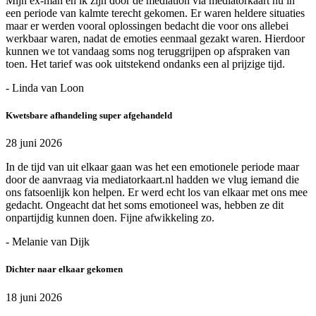
Mijn ex-man en ik zijn door de mediation via mediatorkaart nu in
een periode van kalmte terecht gekomen. Er waren heldere situaties
maar er werden vooral oplossingen bedacht die voor ons allebei
werkbaar waren, nadat de emoties eenmaal gezakt waren. Hierdoor
kunnen we tot vandaag soms nog teruggrijpen op afspraken van
toen. Het tarief was ook uitstekend ondanks een al prijzige tijd.
- Linda van Loon
Kwetsbare afhandeling super afgehandeld
28 juni 2026
In de tijd van uit elkaar gaan was het een emotionele periode maar
door de aanvraag via mediatorkaart.nl hadden we vlug iemand die
ons fatsoenlijk kon helpen. Er werd echt los van elkaar met ons mee
gedacht. Ongeacht dat het soms emotioneel was, hebben ze dit
onpartijdig kunnen doen. Fijne afwikkeling zo.
- Melanie van Dijk
Dichter naar elkaar gekomen
18 juni 2026