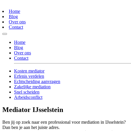
Home
Blog
Over ons
Contact
Home
Blog
Over ons
Contact
Kosten mediator
Erfenis verdelen
Echtscheiding aanvragen
Zakelijke mediation
Snel scheiden
Arbeidsconflict
Mediator IJsselstein
Ben jij op zoek naar een professional voor mediation in IJsselstein?
Dan ben je aan het juiste adres.