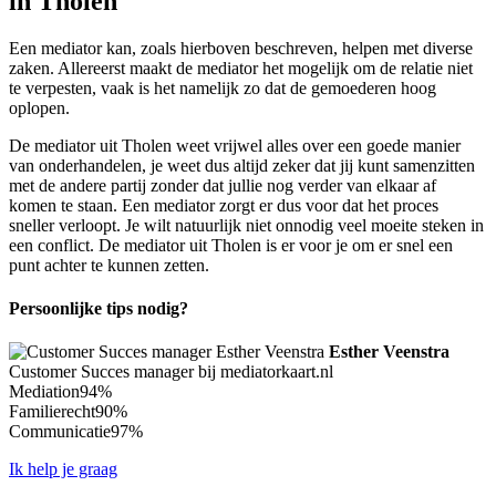
in Tholen
Een mediator kan, zoals hierboven beschreven, helpen met diverse
zaken. Allereerst maakt de mediator het mogelijk om de relatie niet
te verpesten, vaak is het namelijk zo dat de gemoederen hoog
oplopen.
De mediator uit Tholen weet vrijwel alles over een goede manier
van onderhandelen, je weet dus altijd zeker dat jij kunt samenzitten
met de andere partij zonder dat jullie nog verder van elkaar af
komen te staan. Een mediator zorgt er dus voor dat het proces
sneller verloopt. Je wilt natuurlijk niet onnodig veel moeite steken in
een conflict. De mediator uit Tholen is er voor je om er snel een
punt achter te kunnen zetten.
Persoonlijke tips nodig?
Esther Veenstra
Customer Succes manager bij mediatorkaart.nl
Mediation
94%
Familierecht
90%
Communicatie
97%
Ik help je graag