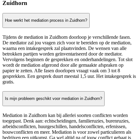
Zuidhorn
Hoe werkt het mediation process in Zuidhorn?
Tijdens de mediation in Zuidhorn doorloop je verschillende fasen.
De mediator zal jou vragen zich voor te bereiden op de mediation,
waarna een intakegesprek zal plaatsvinden. De wensen van alle
betrokken partijen worden geïnventariseerd door de mediator.
Vervolgens beginnen de gesprekken en onderhandelingen. Tot slot
wordt de mediation afgerond door alle gemaakte afspraken op
papier te zetten. Alle fasen doorlopen vraagt vaak om 3 tot 8
gesprekken. Een gesprek duurt meestal 1,5 uur. Het intakegesprek is
gratis.
Is mijn probleem geschikt voor mediation in Zuidhorn?
Mediation in Zuidhorn kan bij allerlei soorten conflicten worden
toegepast. Denk aan: echtscheidingen, familieruzies, burenruzies,
arbeidsconflicten, huurgeschillen, handelsconflicten, erfenissen,
bouwconflicten en meer. Mediation is voor zowel particulieren als
bedrijven een uitkomst. Ga wel altijd na of jouw conflict gebaat is