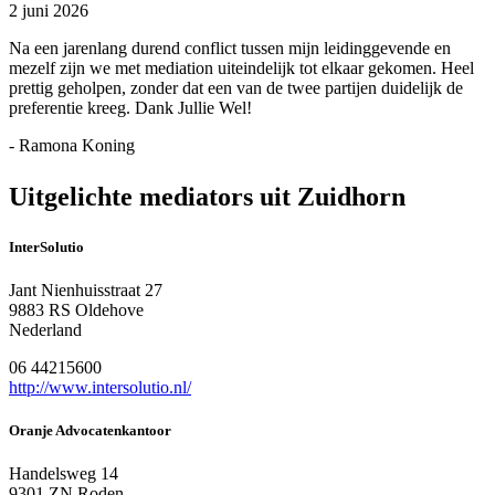
2 juni 2026
Na een jarenlang durend conflict tussen mijn leidinggevende en
mezelf zijn we met mediation uiteindelijk tot elkaar gekomen. Heel
prettig geholpen, zonder dat een van de twee partijen duidelijk de
preferentie kreeg. Dank Jullie Wel!
- Ramona Koning
Uitgelichte mediators uit Zuidhorn
InterSolutio
Jant Nienhuisstraat 27
9883 RS Oldehove
Nederland
06 44215600
http://www.intersolutio.nl/
Oranje Advocatenkantoor
Handelsweg 14
9301 ZN Roden