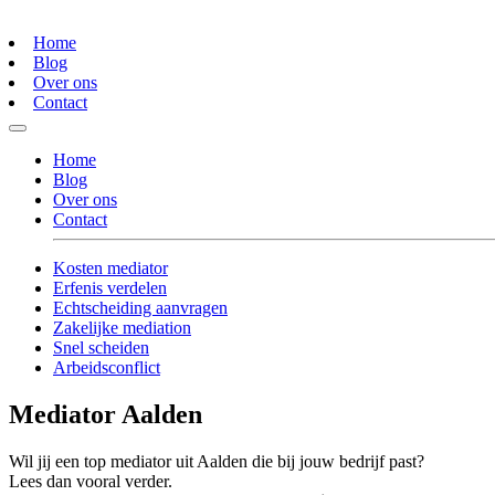
Home
Blog
Over ons
Contact
Home
Blog
Over ons
Contact
Kosten mediator
Erfenis verdelen
Echtscheiding aanvragen
Zakelijke mediation
Snel scheiden
Arbeidsconflict
Mediator Aalden
Wil jij een top mediator uit Aalden die bij jouw bedrijf past?
Lees dan vooral verder.