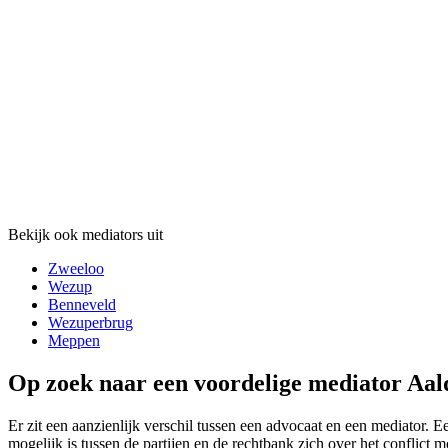
Bekijk ook mediators uit
Zweeloo
Wezup
Benneveld
Wezuperbrug
Meppen
Op zoek naar een voordelige mediator Aald
Er zit een aanzienlijk verschil tussen een advocaat en een mediator. E
mogelijk is tussen de partijen en de rechtbank zich over het conflict m