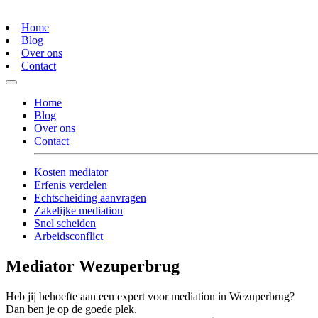
Home
Blog
Over ons
Contact
Home
Blog
Over ons
Contact
Kosten mediator
Erfenis verdelen
Echtscheiding aanvragen
Zakelijke mediation
Snel scheiden
Arbeidsconflict
Mediator Wezuperbrug
Heb jij behoefte aan een expert voor mediation in Wezuperbrug?
Dan ben je op de goede plek.