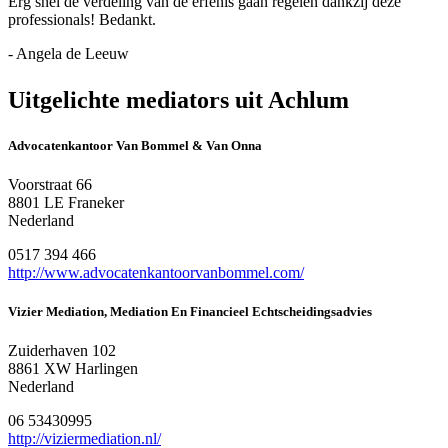
Erg snel de verdeling van de erfenis gaan regelen dankzij deze
professionals! Bedankt.
- Angela de Leeuw
Uitgelichte mediators uit Achlum
Advocatenkantoor Van Bommel & Van Onna
Voorstraat 66
8801 LE Franeker
Nederland
0517 394 466
http://www.advocatenkantoorvanbommel.com/
Vizier Mediation, Mediation En Financieel Echtscheidingsadvies
Zuiderhaven 102
8861 XW Harlingen
Nederland
06 53430995
http://viziermediation.nl/