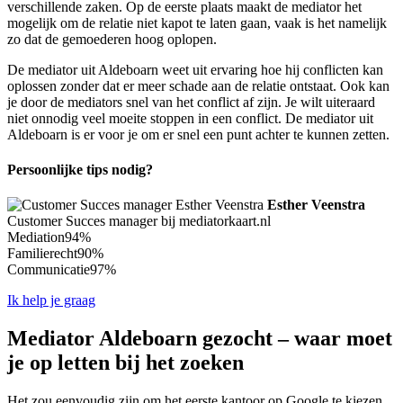
verschillende zaken. Op de eerste plaats maakt de mediator het
mogelijk om de relatie niet kapot te laten gaan, vaak is het namelijk
zo dat de gemoederen hoog oplopen.
De mediator uit Aldeboarn weet uit ervaring hoe hij conflicten kan
oplossen zonder dat er meer schade aan de relatie ontstaat. Ook kan
je door de mediators snel van het conflict af zijn. Je wilt uiteraard
niet onnodig veel moeite stoppen in een conflict. De mediator uit
Aldeboarn is er voor je om er snel een punt achter te kunnen zetten.
Persoonlijke tips nodig?
Esther Veenstra
Customer Succes manager bij mediatorkaart.nl
Mediation
94%
Familierecht
90%
Communicatie
97%
Ik help je graag
Mediator Aldeboarn gezocht – waar moet
je op letten bij het zoeken
Het zou eenvoudig zijn om het eerste kantoor op Google te kiezen