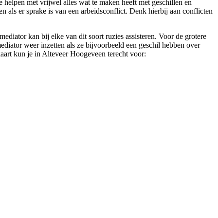
e helpen met vrijwel alles wat te maken heeft met geschillen en
n als er sprake is van een arbeidsconflict. Denk hierbij aan conflicten
iator kan bij elke van dit soort ruzies assisteren. Voor de grotere
mediator weer inzetten als ze bijvoorbeeld een geschil hebben over
rkaart kun je in Alteveer Hoogeveen terecht voor: