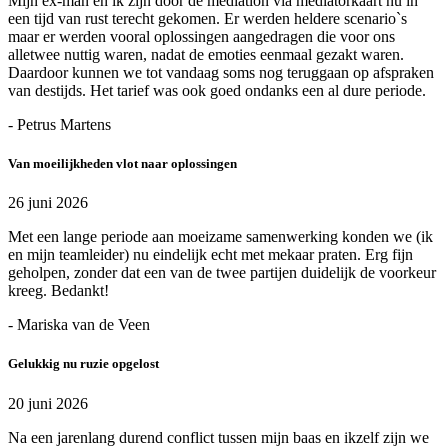
Mijn ex-man en ik zijn door de mediation via mediatorkaart nu in
een tijd van rust terecht gekomen. Er werden heldere scenario`s
maar er werden vooral oplossingen aangedragen die voor ons
alletwee nuttig waren, nadat de emoties eenmaal gezakt waren.
Daardoor kunnen we tot vandaag soms nog teruggaan op afspraken
van destijds. Het tarief was ook goed ondanks een al dure periode.
- Petrus Martens
Van moeilijkheden vlot naar oplossingen
26 juni 2026
Met een lange periode aan moeizame samenwerking konden we (ik
en mijn teamleider) nu eindelijk echt met mekaar praten. Erg fijn
geholpen, zonder dat een van de twee partijen duidelijk de voorkeur
kreeg. Bedankt!
- Mariska van de Veen
Gelukkig nu ruzie opgelost
20 juni 2026
Na een jarenlang durend conflict tussen mijn baas en ikzelf zijn we