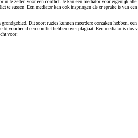
or in te zetten voor een conflict. Je kan een mediator voor eigenlijk all
nflict te sussen. Een mediator kan ook inspringen als er sprake is van ee
grondgebied. Dit soort ruzies kunnen meerdere oorzaken hebben, een me
ijvoorbeeld een conflict hebben over plagiaat. Een mediator is dus voo
echt voor: