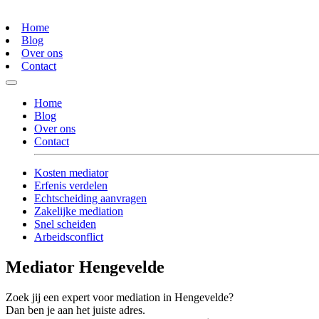
Home
Blog
Over ons
Contact
Home
Blog
Over ons
Contact
Kosten mediator
Erfenis verdelen
Echtscheiding aanvragen
Zakelijke mediation
Snel scheiden
Arbeidsconflict
Mediator Hengevelde
Zoek jij een expert voor mediation in Hengevelde?
Dan ben je aan het juiste adres.