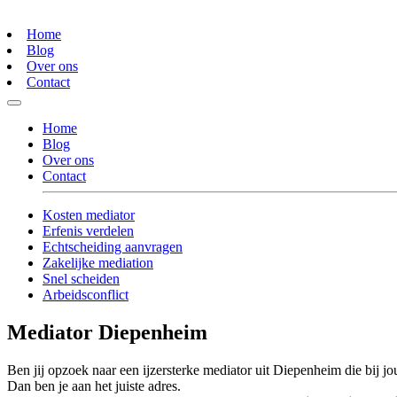
Home
Blog
Over ons
Contact
Home
Blog
Over ons
Contact
Kosten mediator
Erfenis verdelen
Echtscheiding aanvragen
Zakelijke mediation
Snel scheiden
Arbeidsconflict
Mediator Diepenheim
Ben jij opzoek naar een ijzersterke mediator uit Diepenheim die bij jo
Dan ben je aan het juiste adres.