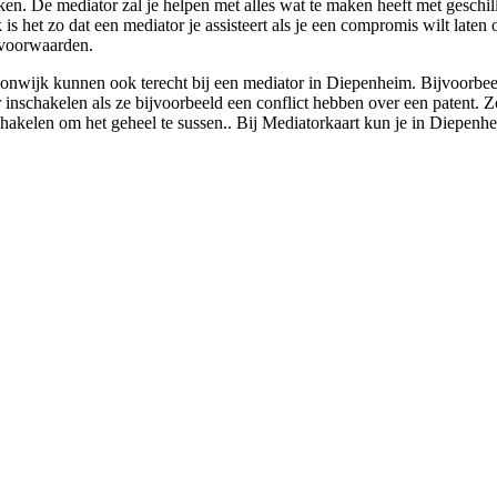
ken. De mediator zal je helpen met alles wat te maken heeft met geschill
 is het zo dat een mediator je assisteert als je een compromis wilt laten
dsvoorwaarden.
wijk kunnen ook terecht bij een mediator in Diepenheim. Bijvoorbeeld w
chakelen als ze bijvoorbeeld een conflict hebben over een patent. Zoal
schakelen om het geheel te sussen.. Bij Mediatorkaart kun je in Diepenhe