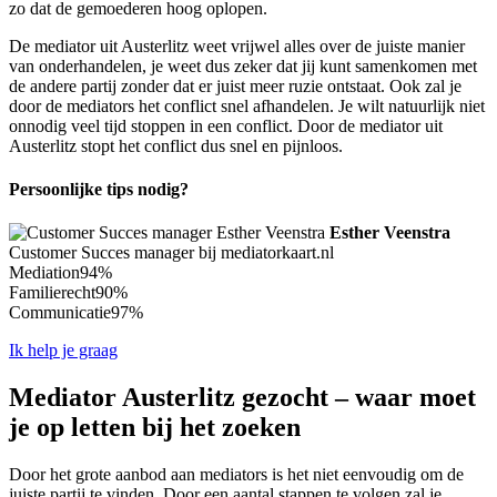
zo dat de gemoederen hoog oplopen.
De mediator uit Austerlitz weet vrijwel alles over de juiste manier
van onderhandelen, je weet dus zeker dat jij kunt samenkomen met
de andere partij zonder dat er juist meer ruzie ontstaat. Ook zal je
door de mediators het conflict snel afhandelen. Je wilt natuurlijk niet
onnodig veel tijd stoppen in een conflict. Door de mediator uit
Austerlitz stopt het conflict dus snel en pijnloos.
Persoonlijke tips nodig?
Esther Veenstra
Customer Succes manager bij mediatorkaart.nl
Mediation
94%
Familierecht
90%
Communicatie
97%
Ik help je graag
Mediator Austerlitz gezocht – waar moet
je op letten bij het zoeken
Door het grote aanbod aan mediators is het niet eenvoudig om de
juiste partij te vinden. Door een aantal stappen te volgen zal je