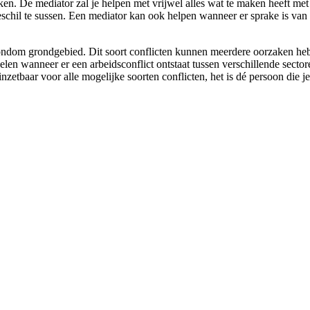
uiken. De mediator zal je helpen met vrijwel alles wat te maken heeft m
 geschil te sussen. Een mediator kan ook helpen wanneer er sprake is van
ondom grondgebied. Dit soort conflicten kunnen meerdere oorzaken hebb
elen wanneer er een arbeidsconflict ontstaat tussen verschillende secto
inzetbaar voor alle mogelijke soorten conflicten, het is dé persoon die 