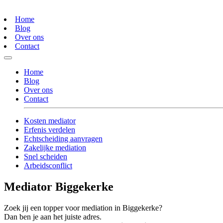
Home
Blog
Over ons
Contact
Home
Blog
Over ons
Contact
Kosten mediator
Erfenis verdelen
Echtscheiding aanvragen
Zakelijke mediation
Snel scheiden
Arbeidsconflict
Mediator Biggekerke
Zoek jij een topper voor mediation in Biggekerke?
Dan ben je aan het juiste adres.