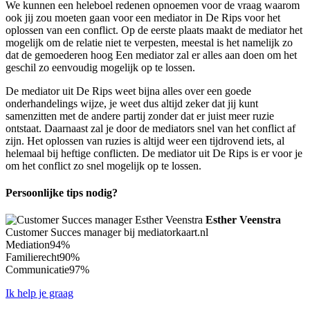
We kunnen een heleboel redenen opnoemen voor de vraag waarom
ook jij zou moeten gaan voor een mediator in De Rips voor het
oplossen van een conflict. Op de eerste plaats maakt de mediator het
mogelijk om de relatie niet te verpesten, meestal is het namelijk zo
dat de gemoederen hoog Een mediator zal er alles aan doen om het
geschil zo eenvoudig mogelijk op te lossen.
De mediator uit De Rips weet bijna alles over een goede
onderhandelings wijze, je weet dus altijd zeker dat jij kunt
samenzitten met de andere partij zonder dat er juist meer ruzie
ontstaat. Daarnaast zal je door de mediators snel van het conflict af
zijn. Het oplossen van ruzies is altijd weer een tijdrovend iets, al
helemaal bij heftige conflicten. De mediator uit De Rips is er voor je
om het conflict zo snel mogelijk op te lossen.
Persoonlijke tips nodig?
Esther Veenstra
Customer Succes manager bij mediatorkaart.nl
Mediation
94%
Familierecht
90%
Communicatie
97%
Ik help je graag