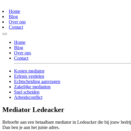
Home
Blog
Over ons
Contact
Home
Blog
Over ons
Contact
Kosten mediator
Erfenis verdelen
Echtscheiding aanvragen
Zakelijke mediation
Snel scheiden
Arbeidsconflict
Mediator Ledeacker
Behoefte aan een betaalbare mediator in Ledeacker die bij jouw bedrij
Dan ben je aan het juiste adres.