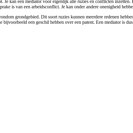
t. Je kan een mediator voor eigenlijk alle ruzies en conflicten inzetten.
rake is van een arbeidsconflict. Je kan onder andere onenigheid hebben
n rondom grondgebied. Dit soort ruzies kunnen meerdere redenen hebben, 
ijvoorbeeld een geschil hebben over een patent. Een mediator is dus mu