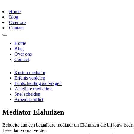
Home
Blog
Over ons
Contact
Home
Blog
Over ons
Contact
Kosten mediator
Erfenis verdelen
Echtscheiding aanvragen
Zakelijke mediation
Snel scheiden
Arbeidsconflict
Mediator Elahuizen
Behoefte aan een betaalbare mediator uit Elahuizen die bij jouw bedrij
Lees dan vooral verder.