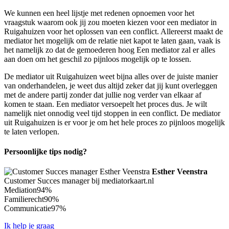
We kunnen een heel lijstje met redenen opnoemen voor het
vraagstuk waarom ook jij zou moeten kiezen voor een mediator in
Ruigahuizen voor het oplossen van een conflict. Allereerst maakt de
mediator het mogelijk om de relatie niet kapot te laten gaan, vaak is
het namelijk zo dat de gemoederen hoog Een mediator zal er alles
aan doen om het geschil zo pijnloos mogelijk op te lossen.
De mediator uit Ruigahuizen weet bijna alles over de juiste manier
van onderhandelen, je weet dus altijd zeker dat jij kunt overleggen
met de andere partij zonder dat jullie nog verder van elkaar af
komen te staan. Een mediator versoepelt het proces dus. Je wilt
namelijk niet onnodig veel tijd stoppen in een conflict. De mediator
uit Ruigahuizen is er voor je om het hele proces zo pijnloos mogelijk
te laten verlopen.
Persoonlijke tips nodig?
Esther Veenstra
Customer Succes manager bij mediatorkaart.nl
Mediation
94%
Familierecht
90%
Communicatie
97%
Ik help je graag