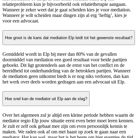
relatieprobleem kun je bijvoorbeeld ook relatietherapie aangaan.
Wanneer je zeker weet dat je gaat scheiden kies je voor mediation.
Wanneer je wilt scheiden maar dingen zijn al erg ‘heftig’, kies je
voor een advocaat.
Hoe groot is de kans dat mediation Elp leidt tot het gewenste resultaat?
Gemiddeld wordt in Elp bij meer dan 80% van de gevallen
doormiddel van mediation een goed resultaat voor beide partijen
geboekt. Dit ligt grotendeels aan de ernst van het conflict en de
bereidheid tot onderhandeling van de betrokken partijen. Wanneer
de mediation geen uitkomst biedt is er nog niks verloren, dan kan
het werk over deels worden gedragen aan een advocaat uit Elp.
Hoe snel kan de mediator uit Elp aan de slag?
Over het algemeen zul je altijd een kleine periode hebben waarin de
mediator regio Elp jouw situatie eerst even beter moet leren kennen.
Je zult er zelf ook gebaat mee zijn om even persoonlijk kennis te
maken. We raden ook af om met haast op zoek te gaan naar een
mediator. Het kan wel, maar het is het beste om hier eventjes de tijd