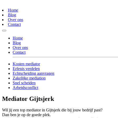
Home
Blog
Over ons
Contact
Home
Blog
Over ons
Contact
Kosten mediator
Erfenis verdelen
Echtscheiding aanvragen
Zakelijke mediation
Snel scheiden
Arbeidsconflict
Mediator Gijtsjerk
Wil jij een top mediator in Gijtsjerk die bij jouw bedrijf past?
Dan ben je op de goede plek.