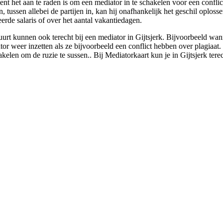
t het aan te raden is om een mediator in te schakelen voor een conflict
n, tussen allebei de partijen in, kan hij onafhankelijk het geschil oplo
erde salaris of over het aantal vakantiedagen.
rt kunnen ook terecht bij een mediator in Gijtsjerk. Bijvoorbeeld wanne
 weer inzetten als ze bijvoorbeeld een conflict hebben over plagiaat. Zo
kelen om de ruzie te sussen.. Bij Mediatorkaart kun je in Gijtsjerk tere