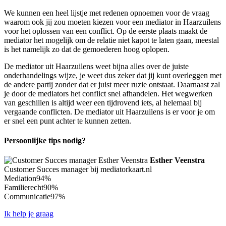
We kunnen een heel lijstje met redenen opnoemen voor de vraag
waarom ook jij zou moeten kiezen voor een mediator in Haarzuilens
voor het oplossen van een conflict. Op de eerste plaats maakt de
mediator het mogelijk om de relatie niet kapot te laten gaan, meestal
is het namelijk zo dat de gemoederen hoog oplopen.
De mediator uit Haarzuilens weet bijna alles over de juiste
onderhandelings wijze, je weet dus zeker dat jij kunt overleggen met
de andere partij zonder dat er juist meer ruzie ontstaat. Daarnaast zal
je door de mediators het conflict snel afhandelen. Het wegwerken
van geschillen is altijd weer een tijdrovend iets, al helemaal bij
vergaande conflicten. De mediator uit Haarzuilens is er voor je om
er snel een punt achter te kunnen zetten.
Persoonlijke tips nodig?
Esther Veenstra
Customer Succes manager bij mediatorkaart.nl
Mediation
94%
Familierecht
90%
Communicatie
97%
Ik help je graag