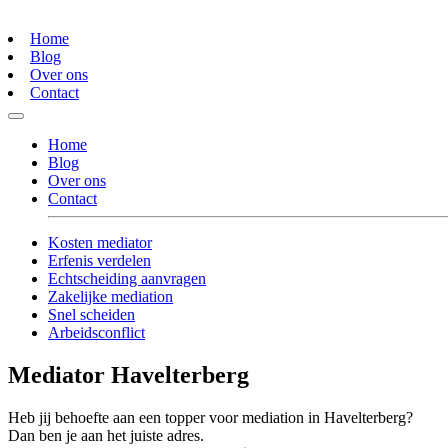
Home
Blog
Over ons
Contact
Home
Blog
Over ons
Contact
Kosten mediator
Erfenis verdelen
Echtscheiding aanvragen
Zakelijke mediation
Snel scheiden
Arbeidsconflict
Mediator Havelterberg
Heb jij behoefte aan een topper voor mediation in Havelterberg?
Dan ben je aan het juiste adres.