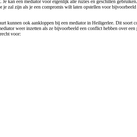
t. Je kan een mediator voor eigenlijk alle ruzies en geschillen gebruike
r je zal zijn als je een compromis wilt laten opstellen voor bijvoorbeel
uurt kunnen ook aankloppen bij een mediator in Heiligerlee. Dit soort 
diator weer inzetten als ze bijvoorbeeld een conflict hebben over een p
erecht voor: