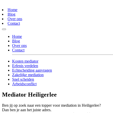
Home
Blog
Over ons
Contact
Home
Blog
Over ons
Contact
Kosten mediator
Erfenis verdelen
Echtscheiding aanvragen
Zakelijke mediation
Snel scheiden
Arbeidsconflict
Mediator Heiligerlee
Ben jij op zoek naar een topper voor mediation in Heiligerlee?
Dan ben je aan het juiste adres.