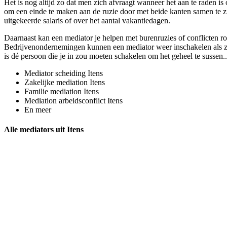
Het is nog altijd zo dat men zich afvraagt wanneer het aan te raden is 
om een einde te maken aan de ruzie door met beide kanten samen te zi
uitgekeerde salaris of over het aantal vakantiedagen.
Daarnaast kan een mediator je helpen met burenruzies of conflicten r
Bedrijvenondernemingen kunnen een mediator weer inschakelen als ze bi
is dé persoon die je in zou moeten schakelen om het geheel te sussen.. 
Mediator scheiding Itens
Zakelijke mediation Itens
Familie mediation Itens
Mediation arbeidsconflict Itens
En meer
Alle mediators uit Itens