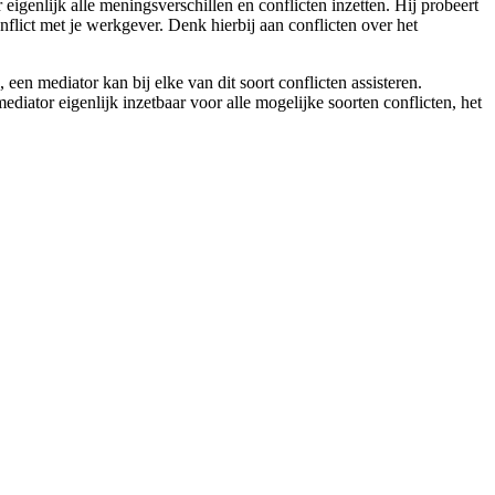
 eigenlijk alle meningsverschillen en conflicten inzetten. Hij probeert
flict met je werkgever. Denk hierbij aan conflicten over het
n mediator kan bij elke van dit soort conflicten assisteren.
iator eigenlijk inzetbaar voor alle mogelijke soorten conflicten, het