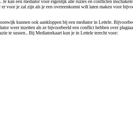
t. Je kan een mediator voor eigenlijk alle ruzies en conflicten inschakel
r er voor je zal zijn als je een overeenkomst wilt laten maken voor bij
oonwijk kunnen ook aankloppen bij een mediator in Lettele. Bijvoorbeel
or weer inzetten als ze bijvoorbeeld een conflict hebben over plagiaat.
zie te sussen.. Bij Mediatorkaart kun je in Lettele terecht voor: