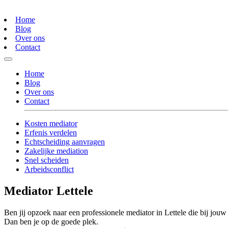
Home
Blog
Over ons
Contact
Home
Blog
Over ons
Contact
Kosten mediator
Erfenis verdelen
Echtscheiding aanvragen
Zakelijke mediation
Snel scheiden
Arbeidsconflict
Mediator Lettele
Ben jij opzoek naar een professionele mediator in Lettele die bij jouw 
Dan ben je op de goede plek.