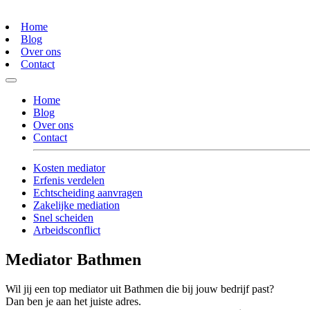
Home
Blog
Over ons
Contact
Home
Blog
Over ons
Contact
Kosten mediator
Erfenis verdelen
Echtscheiding aanvragen
Zakelijke mediation
Snel scheiden
Arbeidsconflict
Mediator Bathmen
Wil jij een top mediator uit Bathmen die bij jouw bedrijf past?
Dan ben je aan het juiste adres.