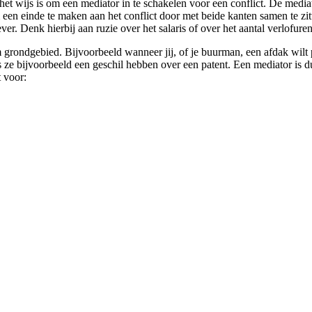
t wijs is om een mediator in te schakelen voor een conflict. De mediat
m een einde te maken aan het conflict door met beide kanten samen te zit
er. Denk hierbij aan ruzie over het salaris of over het aantal verlofuren
rondgebied. Bijvoorbeeld wanneer jij, of je buurman, een afdak wilt pl
e bijvoorbeeld een geschil hebben over een patent. Een mediator is dus 
t voor: