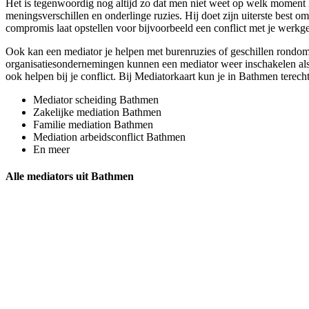
Het is tegenwoordig nog altijd zo dat men niet weet op welk moment he
meningsverschillen en onderlinge ruzies. Hij doet zijn uiterste best o
compromis laat opstellen voor bijvoorbeeld een conflict met je werkgev
Ook kan een mediator je helpen met burenruzies of geschillen rondom g
organisatiesondernemingen kunnen een mediator weer inschakelen als z
ook helpen bij je conflict. Bij Mediatorkaart kun je in Bathmen terech
Mediator scheiding Bathmen
Zakelijke mediation Bathmen
Familie mediation Bathmen
Mediation arbeidsconflict Bathmen
En meer
Alle mediators uit Bathmen