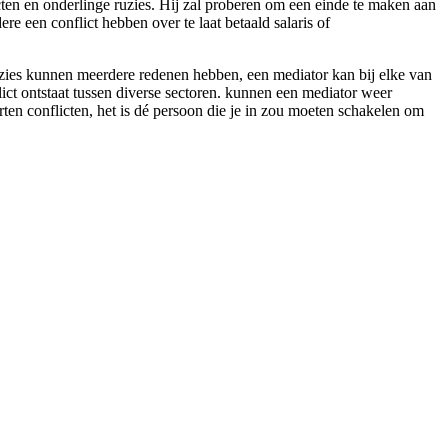
icten en onderlinge ruzies. Hij zal proberen om een einde te maken aan
re een conflict hebben over te laat betaald salaris of
uzies kunnen meerdere redenen hebben, een mediator kan bij elke van
lict ontstaat tussen diverse sectoren. kunnen een mediator weer
rten conflicten, het is dé persoon die je in zou moeten schakelen om