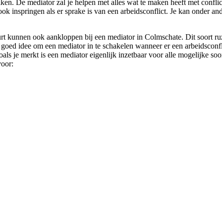
uiken. De mediator zal je helpen met alles wat te maken heeft met confl
ok inspringen als er sprake is van een arbeidsconflict. Je kan onder ande
urt kunnen ook aankloppen bij een mediator in Colmschate. Dit soort r
en goed idee om een mediator in te schakelen wanneer er een arbeidsconf
als je merkt is een mediator eigenlijk inzetbaar voor alle mogelijke soo
voor: