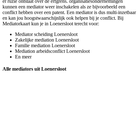
er ruzie ontstaat over de erfgrens. organisatiesondernemingen
kunnen een mediator weer inschakelen als ze bijvoorbeeld een
conflict hebben over een patent. Een mediator is dus multi-inzetbaar
en kan jou hoogstwaarschijnlijk ook helpen bij je conflict. Bij
Mediatorkaart kun je in Loenersloot terecht voor:
Mediator scheiding Loenersloot
Zakelijke mediation Loenersloot
Familie mediation Loenersloot
Mediation arbeidsconflict Loenersloot
En meer
Alle mediators uit Loenersloot