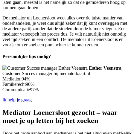
laten gaan, meestal is het namelijk zo dat de gemoederen hoog op
kunnen gaan lopen
De mediator uit Loenersloot weet alles over de juiste manier van
onderhandelen, je weet dus altijd zeker dat jij kunt overleggen met
de andere partij zonder dat de stoelen door de kamer vliegen. Een
mediator versoepelt het proces dus. Je wilt natuurlijk niet onnodig
veel tijd steken in een conflict. De mediator uit Loenersloot is er
voor je om er snel een punt achter te kunnen zetten.
Persoonlijke tips nodig?
Esther Veenstra
Customer Succes manager bij mediatorkaart.nl
Mediation
94%
Familierecht
90%
Communicatie
97%
Ik help je graag
Mediator Loenersloot gezocht – waar
moet je op letten bij het zoeken
Door het grote aanbod aan mediators is het niet altijd even makkelijk