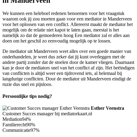
in Manderveen
We kunnen een heleboel redenen benoemen voor het vraagstuk
waarom ook jij zou moeten gaan voor een mediator in Manderveen
voor het oplossen van een conflict. Allereerst maakt de mediator het
mogelijk om de relatie niet kapot te laten gaan, meestal is het
namelijk zo dat de gemoederen hoog Een mediator zal er alles aan
doen om het geschil zo eenvoudig mogelijk op te lossen.
De mediator uit Manderveen weet alles over een goede manier van
onderhandelen, je weet dus zeker dat jij kunt overleggen met de
andere partij zonder dat de stoelen door de kamer vliegen. Daarnaast
kan je door de mediators snel van het conflict af zijn. Het beëindigen
van conflicten is altijd weer een tijdrovend iets, al helemaal bij
langdurige conflicten. Door de mediator uit Manderveen eindigt de
ruzie dus snel en pijnloos.
Persoonlijke tips nodig?
Esther Veenstra
Customer Succes manager bij mediatorkaart.nl
Mediation
94%
Familierecht
90%
Communicatie
97%