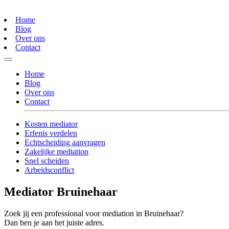
Home
Blog
Over ons
Contact
Home
Blog
Over ons
Contact
Kosten mediator
Erfenis verdelen
Echtscheiding aanvragen
Zakelijke mediation
Snel scheiden
Arbeidsconflict
Mediator Bruinehaar
Zoek jij een professional voor mediation in Bruinehaar?
Dan ben je aan het juiste adres.