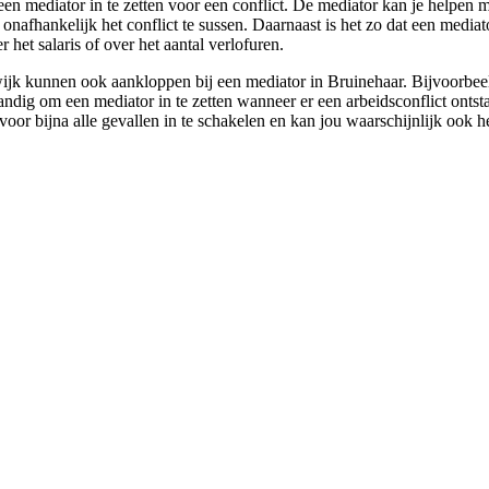
een mediator in te zetten voor een conflict. De mediator kan je helpen 
j onafhankelijk het conflict te sussen. Daarnaast is het zo dat een media
 het salaris of over het aantal verlofuren.
k kunnen ook aankloppen bij een mediator in Bruinehaar. Bijvoorbeeld w
standig om een mediator in te zetten wanneer er een arbeidsconflict ontst
oor bijna alle gevallen in te schakelen en kan jou waarschijnlijk ook hel