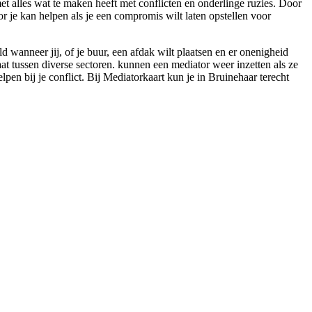
met alles wat te maken heeft met conflicten en onderlinge ruzies. Door
tor je kan helpen als je een compromis wilt laten opstellen voor
anneer jij, of je buur, een afdak wilt plaatsen en er onenigheid
aat tussen diverse sectoren. kunnen een mediator weer inzetten als ze
pen bij je conflict. Bij Mediatorkaart kun je in Bruinehaar terecht