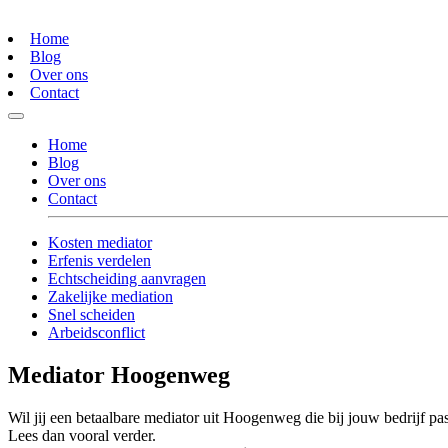
Home
Blog
Over ons
Contact
Home
Blog
Over ons
Contact
Kosten mediator
Erfenis verdelen
Echtscheiding aanvragen
Zakelijke mediation
Snel scheiden
Arbeidsconflict
Mediator Hoogenweg
Wil jij een betaalbare mediator uit Hoogenweg die bij jouw bedrijf pa
Lees dan vooral verder.