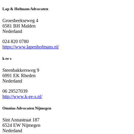
Lap & Hofmans Advocaten
Groesbeekseweg 4
6581 BH Malden
Nederland
024 820 0780
https://www.lapenhofmans.nl/
k ee s
Steenbakkersweg 9
6991 EK Rheden
Nederland
06 29527039
http://www.k-ee-s.nl/
Omnius Advocaten Nijmegen
Sint Annastraat 187
6524 EW Nijmegen
Nederland