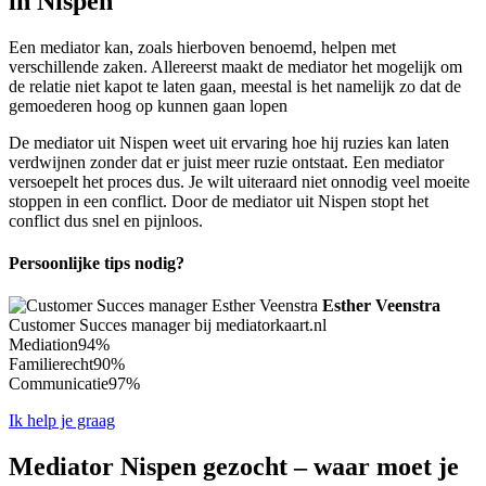
in Nispen
Een mediator kan, zoals hierboven benoemd, helpen met
verschillende zaken. Allereerst maakt de mediator het mogelijk om
de relatie niet kapot te laten gaan, meestal is het namelijk zo dat de
gemoederen hoog op kunnen gaan lopen
De mediator uit Nispen weet uit ervaring hoe hij ruzies kan laten
verdwijnen zonder dat er juist meer ruzie ontstaat. Een mediator
versoepelt het proces dus. Je wilt uiteraard niet onnodig veel moeite
stoppen in een conflict. Door de mediator uit Nispen stopt het
conflict dus snel en pijnloos.
Persoonlijke tips nodig?
Esther Veenstra
Customer Succes manager bij mediatorkaart.nl
Mediation
94%
Familierecht
90%
Communicatie
97%
Ik help je graag
Mediator Nispen gezocht – waar moet je