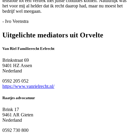
tenslotte tot een vertrek met juiste condities komen. Natuurlijk was
het voor mij al helder dat ik recht daarop had, maar nu moest het
bedrijf wel meegaan.
- Ivo Veenstra
Uitgelichte mediators uit Orvelte
Van Riel Familierecht Erfrecht
Brinkstraat 69
9401 HZ Assen
Nederland
0592 205 052
https://www.vanrielrecht.nl/
Raatjes advocatuur
Brink 17
9461 AR Gieten
Nederland
0592 730 800