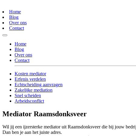
Home
Blog
Over ons
Contact
Home
Blog
Over ons
Contact
Kosten mediator
Erfenis verdelen
Echtscheiding aanvragen
Zakelijke mediation
Snel scheiden
Arbeidsconflict
Mediator Raamsdonksveer
Wil jij een ijzersterke mediator uit Raamsdonksveer die bij jouw bedrij
Dan ben je aan het juiste adres.