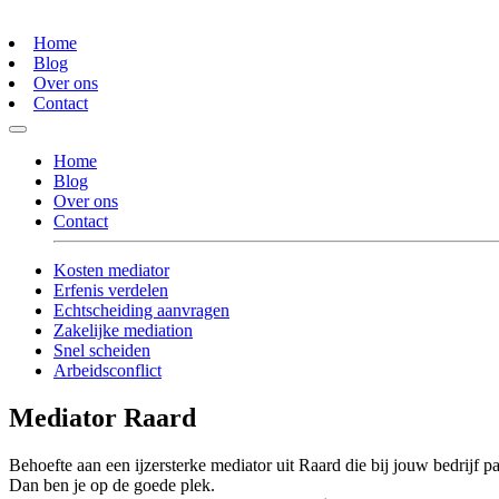
Home
Blog
Over ons
Contact
Home
Blog
Over ons
Contact
Kosten mediator
Erfenis verdelen
Echtscheiding aanvragen
Zakelijke mediation
Snel scheiden
Arbeidsconflict
Mediator Raard
Behoefte aan een ijzersterke mediator uit Raard die bij jouw bedrijf pa
Dan ben je op de goede plek.