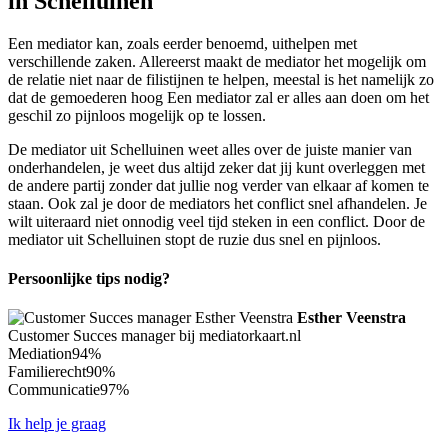
in Schelluinen
Een mediator kan, zoals eerder benoemd, uithelpen met
verschillende zaken. Allereerst maakt de mediator het mogelijk om
de relatie niet naar de filistijnen te helpen, meestal is het namelijk zo
dat de gemoederen hoog Een mediator zal er alles aan doen om het
geschil zo pijnloos mogelijk op te lossen.
De mediator uit Schelluinen weet alles over de juiste manier van
onderhandelen, je weet dus altijd zeker dat jij kunt overleggen met
de andere partij zonder dat jullie nog verder van elkaar af komen te
staan. Ook zal je door de mediators het conflict snel afhandelen. Je
wilt uiteraard niet onnodig veel tijd steken in een conflict. Door de
mediator uit Schelluinen stopt de ruzie dus snel en pijnloos.
Persoonlijke tips nodig?
Esther Veenstra
Customer Succes manager bij mediatorkaart.nl
Mediation
94%
Familierecht
90%
Communicatie
97%
Ik help je graag