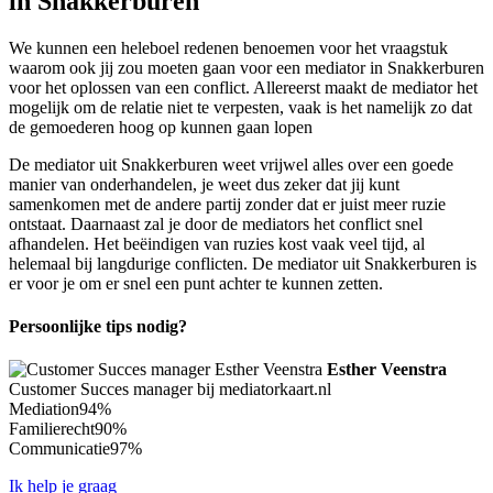
in Snakkerburen
We kunnen een heleboel redenen benoemen voor het vraagstuk
waarom ook jij zou moeten gaan voor een mediator in Snakkerburen
voor het oplossen van een conflict. Allereerst maakt de mediator het
mogelijk om de relatie niet te verpesten, vaak is het namelijk zo dat
de gemoederen hoog op kunnen gaan lopen
De mediator uit Snakkerburen weet vrijwel alles over een goede
manier van onderhandelen, je weet dus zeker dat jij kunt
samenkomen met de andere partij zonder dat er juist meer ruzie
ontstaat. Daarnaast zal je door de mediators het conflict snel
afhandelen. Het beëindigen van ruzies kost vaak veel tijd, al
helemaal bij langdurige conflicten. De mediator uit Snakkerburen is
er voor je om er snel een punt achter te kunnen zetten.
Persoonlijke tips nodig?
Esther Veenstra
Customer Succes manager bij mediatorkaart.nl
Mediation
94%
Familierecht
90%
Communicatie
97%
Ik help je graag