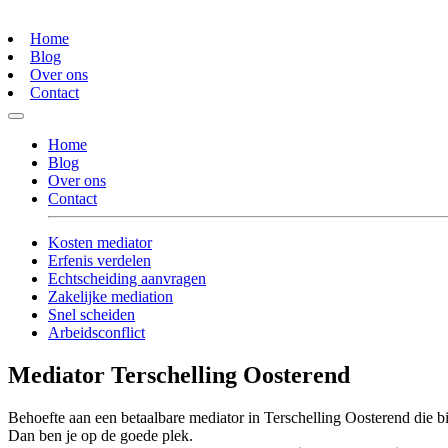
Home
Blog
Over ons
Contact
Home
Blog
Over ons
Contact
Kosten mediator
Erfenis verdelen
Echtscheiding aanvragen
Zakelijke mediation
Snel scheiden
Arbeidsconflict
Mediator Terschelling Oosterend
Behoefte aan een betaalbare mediator in Terschelling Oosterend die bi
Dan ben je op de goede plek.