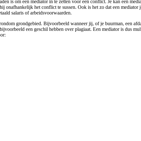
raden is om een mediator in te zetten voor een conflict. Je kan een media
hij onafhankelijk het conflict te sussen. Ook is het zo dat een mediator
etaald salaris of arbeidsvoorwaarden.
 rondom grondgebied. Bijvoorbeeld wanneer jij, of je buurman, een afdak
jvoorbeeld een geschil hebben over plagiaat. Een mediator is dus multi
or: