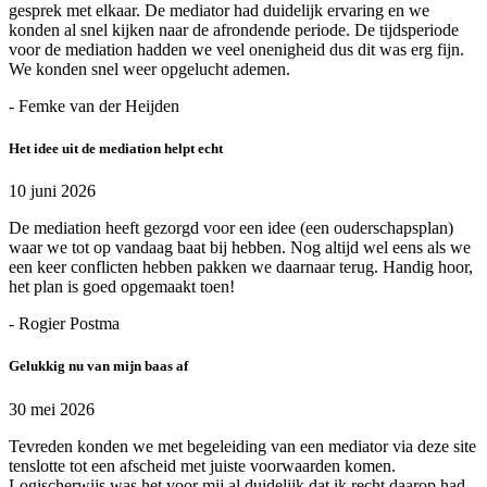
gesprek met elkaar. De mediator had duidelijk ervaring en we
konden al snel kijken naar de afrondende periode. De tijdsperiode
voor de mediation hadden we veel onenigheid dus dit was erg fijn.
We konden snel weer opgelucht ademen.
- Femke van der Heijden
Het idee uit de mediation helpt echt
10 juni 2026
De mediation heeft gezorgd voor een idee (een ouderschapsplan)
waar we tot op vandaag baat bij hebben. Nog altijd wel eens als we
een keer conflicten hebben pakken we daarnaar terug. Handig hoor,
het plan is goed opgemaakt toen!
- Rogier Postma
Gelukkig nu van mijn baas af
30 mei 2026
Tevreden konden we met begeleiding van een mediator via deze site
tenslotte tot een afscheid met juiste voorwaarden komen.
Logischerwijs was het voor mij al duidelijk dat ik recht daarop had,